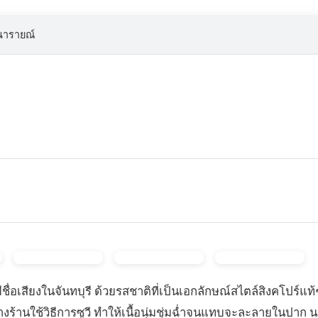
นารายณ์
มีชื่อเสียงในจันทบุรี ด้วยรสชาติที่เป็นเอกลักษณ์สไตล์สิงคโป
งทางร้านใช้วิธีการซูวี ทำให้เนื้อนุ่มชุ่มฉ่ำจนแทบจะละลายในปาก