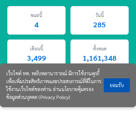
ขณะนี้
วันนี้
4
285
เดือนนี้
ทั้งหมด
3,499
1,161,348
เว็บไซต์ ทต. พลับพลานารายณ์ มีการใช้งานคุกกี้
เพื่อเพิ่มประสิทธิภาพและประสบการณ์ที่ดีในการ
ยอมรับ
ใช้งานเว็บไซต์ของท่าน
อ่านนโยบายคุ้มครอง
© 2569 พลับพลานารายณ์ สงวนลิขสิทธิ์.
ข้อมูลส่วนบุคคล (Privacy Policy)
CLA Smart Web v3.0 พัฒนาโดย
A-Team
ข่าวสาร
บริการ
กิจกรรม
ติดต่อ
Crop