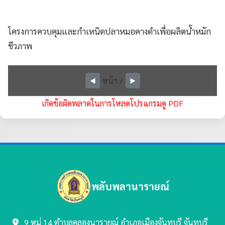
โครงการควบคุมและกำเหนิดปลาหมอคางดำเพื่อผลิตน้ำหมัก
ชีวภาพ
หน้า
/
◀️
▶️
เกิดข้อผิดพลาดในการโหลดโปรแกรมดู PDF
พลับพลานารายณ์
9 หมู่ 14 ตำบลคลองนารายณ์
อำเภอเมืองจันทบุรี จันทบุรี