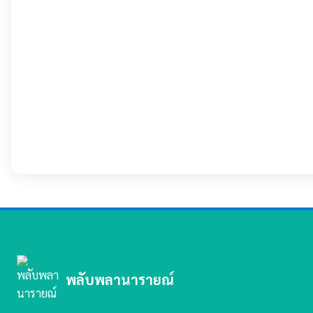
พลับพลานารายณ์